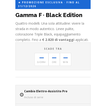
★ PROMOZIONE ESCLUSIVA · FINO AL
31/12/2026
Gamma F · Black Edition
Quattro modelli. Una sola attitudine: vivere la
strada in modo autentico. Linee pulite,
colorazione Triple Black, equipaggiamento
completo. Fino a
€ 2.820 di vantaggi
applicati.
SCADE TRA
—
—
—
GIORNI
ORE
MIN
Cambio Elettro-Assistito Pro
⚙️
Incluso di serie