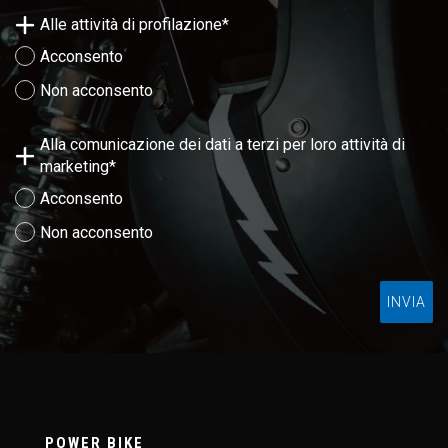
Alle attività di profilazione*
Acconsento
Non acconsento
Alla comunicazione dei dati a terzi per loro attività di
marketing*
Acconsento
Non acconsento
INVIA
La richiesta non è stata inviata, la
Richiesta inviata con successo.
preghiamo di riprovare.
POWER BIKE