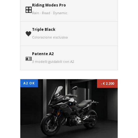
Riding Modes Pro
🎛️
Rain · Road · Dynamic
Triple Black
🖤
Colorazione esclusiva
Patente A2
🪪
3 modelli guidabili con A2
A2 OK
- € 2.200