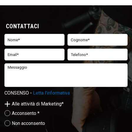
CONTATTACI
Seleziona la fascia oraria di preferenza
9.00 - 10.30
10.30 - 12.30
15.00 - 17.00
17.00 - 19.00
CONSENSO -
Nessuna preferenza
Letta l'informativa
Alle attività di Marketing*
Acconsento *
Non acconsento