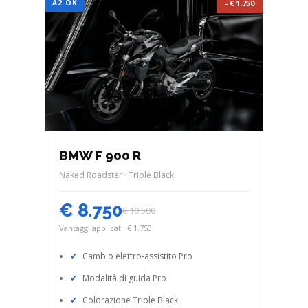
A2 OK
- € 1.750
BMW F 900 R
Naked Roadster · Triple Black
€ 8.750
€ 10.500
Vantaggi applicati: € 1.750
Cambio elettro-assistito Pro
Modalità di guida Pro
Colorazione Triple Black