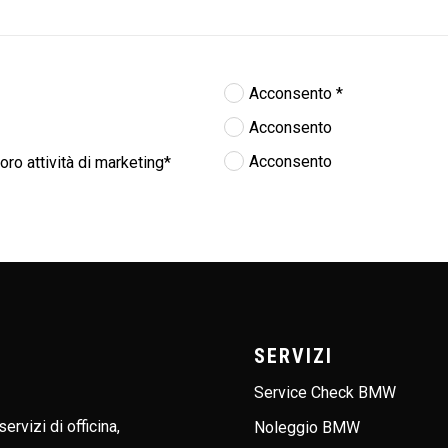
Nessuna preferenza
Acconsento *
Acconsento
Acconsento
oro attività di marketing*
hiesta non è stata inviata, la preghiamo di rip
Richiesta inviata con successo.
SERVIZI
Service Check BMW
ervizi di officina,
Noleggio BMW