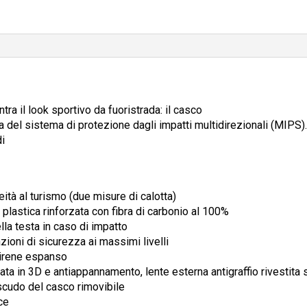
ra il look sportivo da fuoristrada: il casco
 del sistema di protezione dagli impatti multidirezionali (MIPS).
di
ità al turismo (due misure di calotta)
n plastica rinforzata con fibra di carbonio al 100%
la testa in caso di impatto
zioni di sicurezza ai massimi livelli
tirene espanso
ata in 3D e antiappannamento, lente esterna antigraffio rivestita s
scudo del casco rimovibile
ce